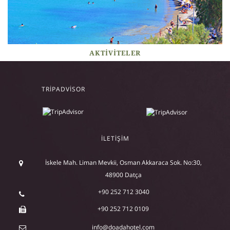
AKTIVITELER
TRIPADVISOR
İLETIŞIM
İskele Mah. Liman Mevkii, Osman Akkaraca Sok. No:30,
48900 Datça
+90 252 712 3040
+90 252 712 0109
info@doadahotel.com