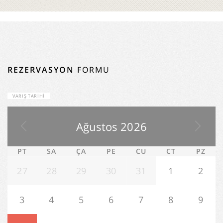
REZERVASYON
FORMU
VARIŞ TARIHI
Ağustos
2026
PT
SA
ÇA
PE
CU
CT
PZ
27
28
29
30
31
1
2
3
4
5
6
7
8
9