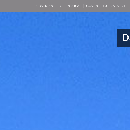
|
COVID-19 BILGILENDIRME
GÜVENLI TURIZM SERTIFI
D