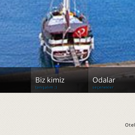
Biz kimiz
Odalar
tanışalım :)
seçenekler
Ote