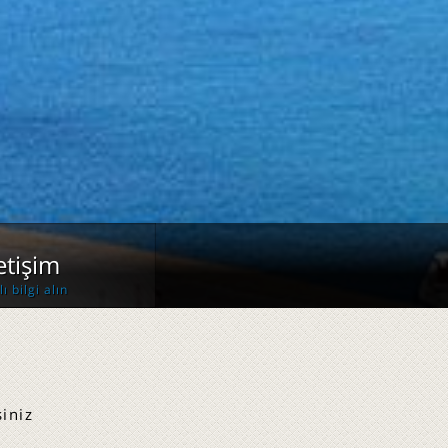
letişim
lı bilgi alın
iniz