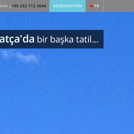
|
+90 252 712 3040
REZERVASYON
TR
KASI
atça'da
bir başka tatil...