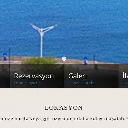
Rezervasyon
Galeri
İ
yerinizi ayırtın
en özel kareler
hız
LOKASYON
limize harita veya gps üzerinden daha kolay ulaşabilirs