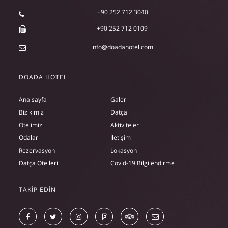
+90 252 712 3040
+90 252 712 0109
info@doadahotel.com
DOADA HOTEL
Ana sayfa
Galeri
Biz kimiz
Datça
Otelimiz
Aktiviteler
Odalar
İletişim
Rezervasyon
Lokasyon
Datça Otelleri
Covid-19 Bilgilendirme
TAKIP EDIN