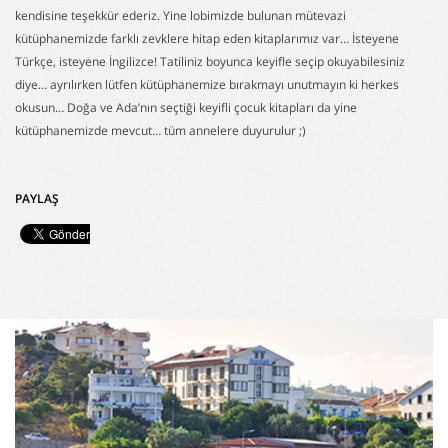
kendisine teşekkür ederiz. Yine lobimizde bulunan mütevazi
kütüphanemizde farklı zevklere hitap eden kitaplarımız var… İsteyene
Türkçe, isteyene İngilizce! Tatiliniz boyunca keyifle seçip okuyabilesiniz
diye… ayrılırken lütfen kütüphanemize bırakmayı unutmayın ki herkes
okusun… Doğa ve Ada’nın seçtiği keyifli çocuk kitapları da yine
kütüphanemizde mevcut… tüm annelere duyurulur ;)
PAYLAŞ