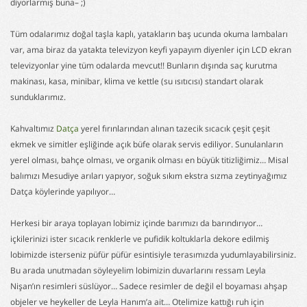
diyorlarmış buna– ;)
Tüm odalarımız doğal taşla kaplı, yatakların baş ucunda okuma lambaları
var, ama biraz da yatakta televizyon keyfi yapayım diyenler için LCD ekran
televizyonlar yine tüm odalarda mevcut!! Bunların dışında saç kurutma
makinası, kasa, minibar, klima ve kettle (su ısıtıcısı) standart olarak
sunduklarımız.
Kahvaltımız
Datça
yerel fırınlarından alınan tazecik sıcacık çeşit çeşit
ekmek ve simitler eşliğinde açık büfe olarak servis ediliyor. Sunulanların
yerel olması, bahçe olması, ve organik olması en büyük titizliğimiz… Misal
balımızı Mesudiye arıları yapıyor, soğuk sıkım ekstra sızma zeytinyağımız
Datça köylerinde yapılıyor…
Herkesi bir araya toplayan lobimiz içinde barımızı da barındırıyor…
içkilerinizi ister sıcacık renklerle ve pufidik koltuklarla dekore edilmiş
lobimizde isterseniz püfür püfür esintisiyle terasımızda yudumlayabilirsiniz.
Bu arada unutmadan söyleyelim lobimizin duvarlarını ressam Leyla
Nişan’ın resimleri süslüyor… Sadece resimler de değil el boyaması ahşap
objeler ve heykeller de Leyla Hanım’a ait… Otelimize kattığı ruh için