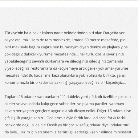
Türkiye’nin hala bakir kalmış nadir beldelerinden biri olan Datça’da yer
alıyor otelimiz! Hem de tam merkezde, limana 50 metre mesafede, pırıl
pırıl mavisiyle bağıra çağıra ben buradayım diyen denize ve plajlara yine
çok değil 2 dakikalık yürüme mesafesinde… her türlü özel alışverişinizi
yapabileceğiniz sevimli dükkanlara ve dilediğinizi dilediğiniz zamanda
yiyebileceğiniz restoranlara da -söylemeye artık gerek yok ama- yürüme
mesafesinde! Bu kadar merkezi olanaklara yakın olmakla birlikte, şanslı
konumumuzla bir o kadar da sakinliği yaşayabileceğiniz bir köşedeyiz…
Toplam 26 odamız var; bunların 11’i dubleks yani çift katlı özellikle çocuklu
aileler ve aynı odada kalıp gece sohbetleri ve pijama partileri yapmayı
seven her yaştan gençlere uygun olarak dizayn edildi. Diğer 15 odamız ise
çift kişilik yatağa sahip… Odalarımız öyle farklı farklı adlarda farklı farklı
renklerde değil bilesiniz! Dedik ya biz çocuk saflığındayız diye, odalarımız
da öyle… bizim için en önemlisi temizliği, sadeliği, –şehir dilinde minimalist